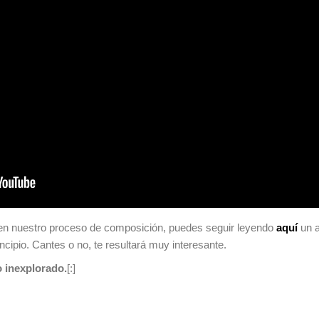
 en nuestro proceso de composición, puedes seguir leyendo
aquí
un a
incipio. Cantes o no, te resultará muy interesante.
o inexplorado.
[:]