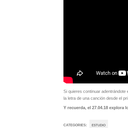
Si quieres continuar adentrándote
la letra de una canción desde el pr
Y recuerda, el 27.04.18 explora l
CATEGORIES:
ESTUDIO