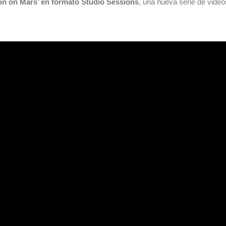
n on Mars’ en formato Studio Sessions
, una nueva serie de vide