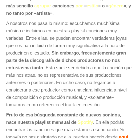
más sencillo
agrupar
canciones
por
«
estilo
» o «
género
«, y
no tanto por «artista».
A nosotros nos pasa lo mismo: escuchamos muchísima
música e incluimos en nuestras playlist canciones muy
variadas. Entre ellas, se pueden encontrar verdaderas joyas
que nos han influido de forma muy significativa a la hora de
producir en el estudio.
Sin embargo, frecuentemente gran
parte de la discografía de dichos productores no nos
entusiasma tanto.
Esto suele ser debido a que la canción que
más nos atrae, no es representativa de sus producciones
anteriores o posteriores. En dicho caso, no llegamos a
considerar a ese productor como una clara influencia a nivel
de composición o producción musical, y «solamente»
tomamos como referencia el track en cuestión.
Fruto de esa búsqueda constante de nuevos sonidos,
nace nuestra playlist mensual de
Spotify
. En ella podrás
encontrar las canciones que más estamos escuchando. Si
todavía no has disfrutado de ella, puedes hacerlo desde
aquí
.