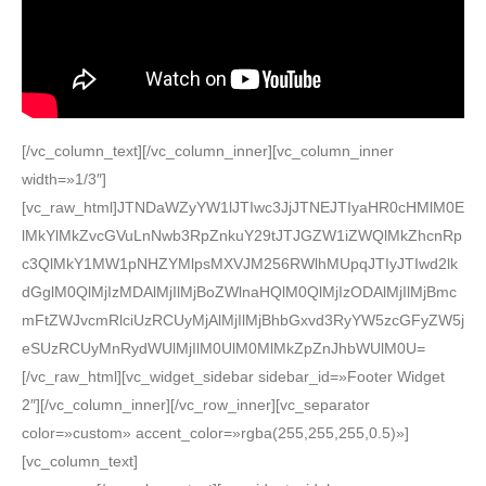
[/vc_column_text][/vc_column_inner][vc_column_inner
width=»1/3″]
[vc_raw_html]JTNDaWZyYW1lJTIwc3JjJTNEJTIyaHR0cHMlM0E
lMkYlMkZvcGVuLnNwb3RpZnkuY29tJTJGZW1iZWQlMkZhcnRp
c3QlMkY1MW1pNHZYMlpsMXVJM256RWlhMUpqJTIyJTIwd2lk
dGglM0QlMjIzMDAlMjIlMjBoZWlnaHQlM0QlMjIzODAlMjIlMjBmc
mFtZWJvcmRlciUzRCUyMjAlMjIlMjBhbGxvd3RyYW5zcGFyZW5j
eSUzRCUyMnRydWUlMjIlM0UlM0MlMkZpZnJhbWUlM0U=
[/vc_raw_html][vc_widget_sidebar sidebar_id=»Footer Widget
2″][/vc_column_inner][/vc_row_inner][vc_separator
color=»custom» accent_color=»rgba(255,255,255,0.5)»]
[vc_column_text]
Suscríbete ya y accede a contenidos