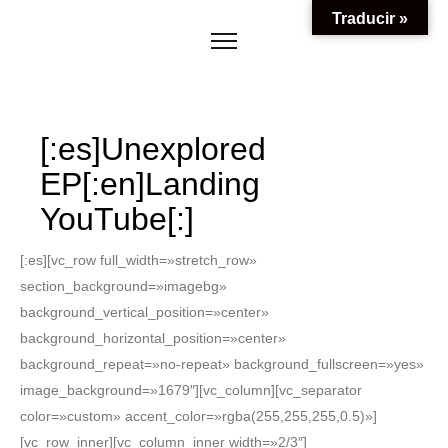
Traducir »
[:es]Unexplored
EP[:en]Landing
YouTube[:]
[:es][vc_row full_width=»stretch_row»
section_background=»imagebg»
background_vertical_position=»center»
background_horizontal_position=»center»
background_repeat=»no-repeat» background_fullscreen=»yes»
image_background=»1679″][vc_column][vc_separator
color=»custom» accent_color=»rgba(255,255,255,0.5)»]
[vc_row_inner][vc_column_inner width=»2/3″]