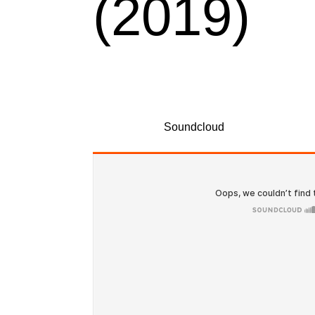
(2019)
Airlocksound presenta ‘Love’s the Deal: Re
la canción original que habla acerca de soña
Escúchalo en
Soundcloud