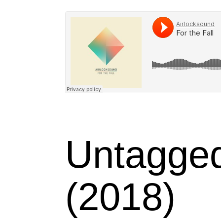
Untagge
(2018)