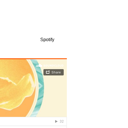
 que ya no es como era. Dos
a para seguir siendo uno mismo.
e el equilibrio entre sus
egos de voces. Incluye las
Deal’. Disponible en
Spotify
,