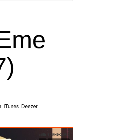
. Eme
7)
 track fresco y potente. ‘Time’
agiosas melodías y una meticulosa
n
,
iTunes
,
Deezer
y en las