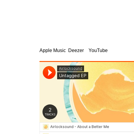
Untagged es una mirada cercana hacia algo
temas que reflejan el cambio que se necesit
Un sonido más cálido y personal, que mantien
características melodías, sintetizadores y ju
canciones ‘About a Better Me’ y ‘Love’s the 
Apple Music
,
Deezer
y
YouTube