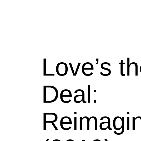
Love’s t
Deal:
Reimagi