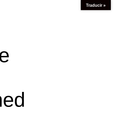
Traducir »
he
ned