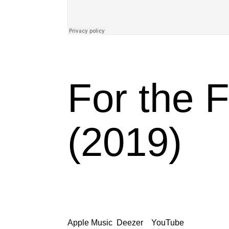
For the F
(2019)
Airlocksound publica su primer single de 201
que habla sobre contemplar la realidad como
estabilidad de cada pieza depende de las 
Apple Music
,
Deezer
y
YouTube