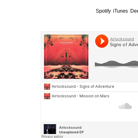
on Mars’ son dos tracks que celebran la liber
El EP está disponible en
Spotify
,
iTunes
,
De
plataformas.