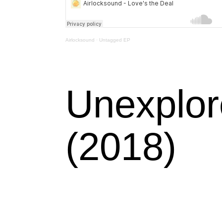
Airlocksound
·
Untagged EP
Unexplo
(2018)
El cuarto EP de Airlocksound está inspirado
por descubrir. Sueña, explora, vive. Sacia tu
suelo, aunque solo sea durante unos minutos