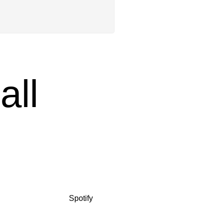
all
9. ‘For the Fall’ es una canción
 un juego, en el que la
demás. Escúchalo en
Spotify
,