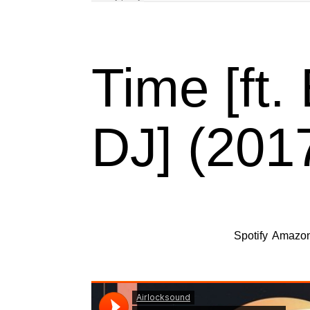
Time [ft
DJ] (201
Eme DJ y Airlocksound se unen para lanzar un
ofrece un viaje fascinante a través de cont
producción.Ya disponible en
Spotify
,
Amazo
mejores tiendas digitales.