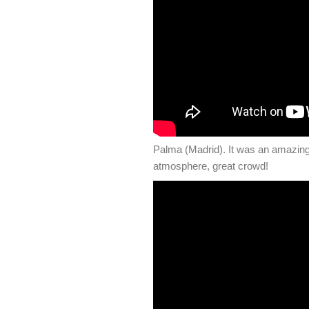
Palma (Madrid). It was an amazing
atmosphere, great crowd!