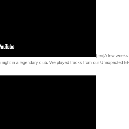
[:en]A few weeks
 night in a legendary club. We played tracks from our Unexpected E